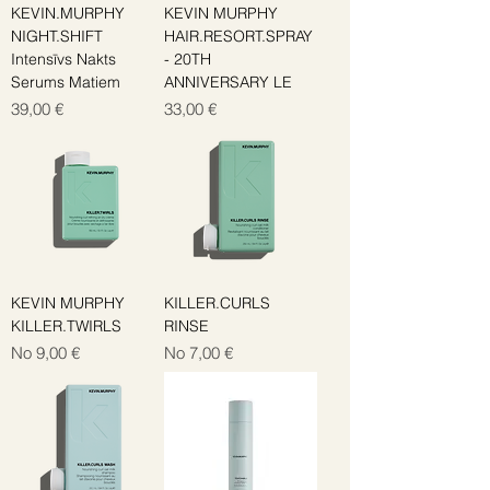
KEVIN.MURPHY
KEVIN MURPHY
NIGHT.SHIFT
HAIR.RESORT.SPRAY
Intensīvs Nakts
- 20TH
Serums Matiem
ANNIVERSARY LE
Cena
Cena
39,00 €
33,00 €
KEVIN MURPHY
KILLER.CURLS
KILLER.TWIRLS
RINSE
Izpārdošanas cena
Izpārdošanas cena
No
9,00 €
No
7,00 €