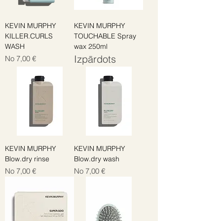
KEVIN MURPHY
KEVIN MURPHY
KILLER.CURLS
TOUCHABLE Spray
WASH
wax 250ml
Izpārdots
Izpārdošanas cena
No
7,00 €
KEVIN MURPHY
KEVIN MURPHY
Blow.dry rinse
Blow.dry wash
Izpārdošanas cena
Izpārdošanas cena
No
7,00 €
No
7,00 €