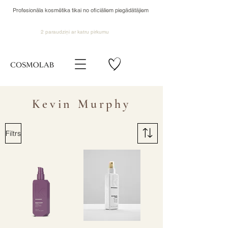
Profesionāla kosmētika tikai no oficiāliem piegādātājiem
2 paraudziņi ar katru pirkumu
Kevin Murphy
Filtrs