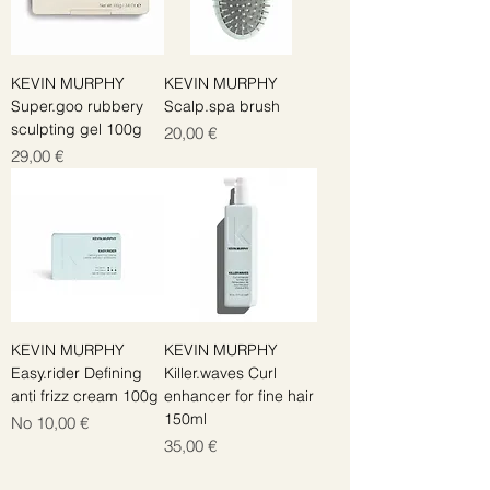
KEVIN MURPHY
KEVIN MURPHY
Super.goo rubbery
Scalp.spa brush
sculpting gel 100g
Cena
20,00 €
Cena
29,00 €
KEVIN MURPHY
KEVIN MURPHY
Easy.rider Defining
Killer.waves Curl
anti frizz cream 100g
enhancer for fine hair
150ml
Izpārdošanas cena
No
10,00 €
Cena
35,00 €