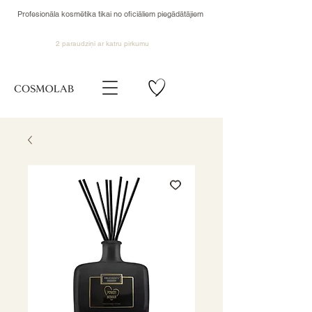
Profesionāla kosmētika tikai no oficiāliem piegādātājiem
2 paraudziņi ar katru pirkumu