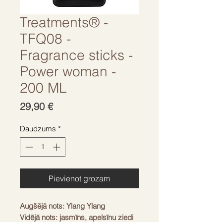
Treatments® -
TFQ08 -
Fragrance sticks -
Power woman -
200 ML
Cena
29,90 €
Daudzums
*
Pievienot grozam
Augšējā nots: Ylang Ylang
Vidējā nots: jasmīns, apelsīnu ziedi