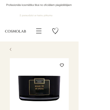
Profesionāla kosmētika tikai no oficiāliem piegādātājiem
2 paraudziņi ar katru pirkumu