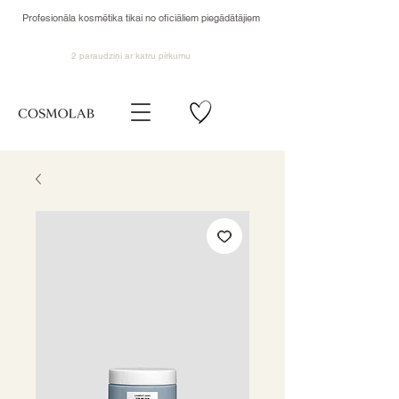
Profesionāla kosmētika tikai no oficiāliem piegādātājiem
2 paraudziņi ar katru pirkumu