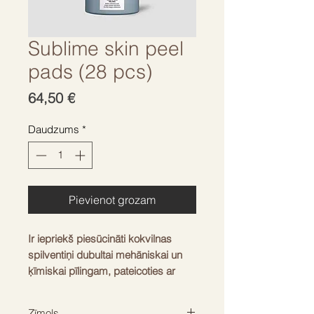
Sublime skin peel
pads (28 pcs)
Cena
64,50 €
Daudzums
*
Pievienot grozam
Ir iepriekš piesūcināti kokvilnas
spilventiņi dubultai mehāniskai un
ķīmiskai pīlingam, pateicoties ar
skābi samērcētam spilventiņam un
3,5% glikolskābes, 2,5%
Zīmols