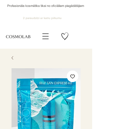
Profesionāla kosmētika tikai no oficiāliem piegādātājiem
2 paraudziņi ar katru pirkumu