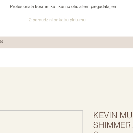
Profesionāla kosmētika tikai no oficiāliem piegādātājiem
2 paraudziņi ar katru pirkumu
KEVIN MU
SHIMMER