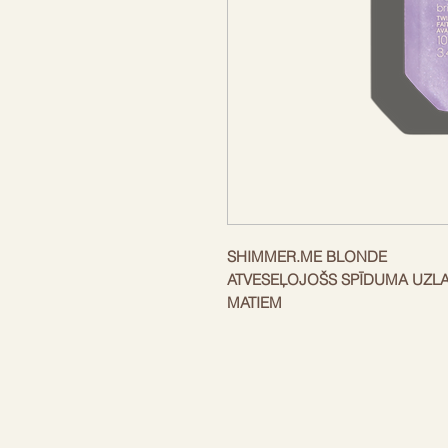
SHIMMER.ME BLONDE
ATVESEĻOJOŠS SPĪDUMA UZL
MATIEM
Nepieļaujiet, lai blondi mati kļūst
atsvaidzinošu enerģijas lādiņu 
ME BLONDE. Mūsu atveseļojošais
krāsas pastiprinātājiem un optis
spožumu un starojošu spīdumu šķ