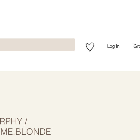
Log in
Gr
RPHY /
.ME.BLONDE