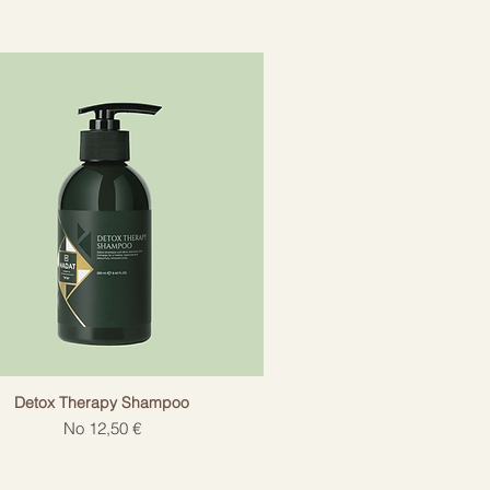
Detox Therapy Shampoo
Izpārdošanas cena
No
12,50 €