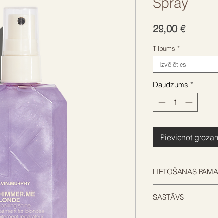
Spray
Cena
29,00 €
Tilpums
*
Izvēlēties
Daudzums
*
Pievienot groza
LIETOŠANAS PAMĀ
SAKRATĪT. UZSMIDZ
SASTĀVS
Uzsmidziniet uz mitr
matiem vai arī tieš
Rūpīgi izmeklēts 6 iz