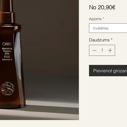
Izpā
No
20,90€
cen
Apjoms
*
Izvēlēties
Daudzums
*
Pievienot groza