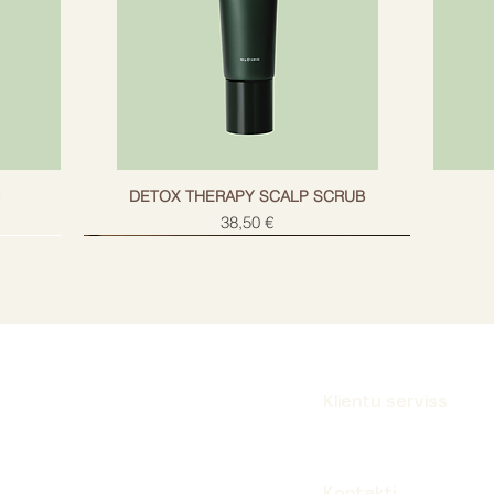
g
DETOX THERAPY SCALP SCRUB
Cena
38,50 €
Klientu serviss
Parakstīties
Kontakti