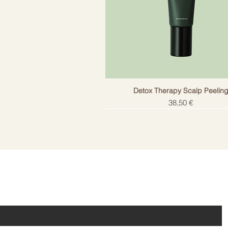
Detox Therapy Scalp Peelin
Cena
38,50 €
!