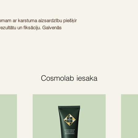
pjomam ar karstuma aizsardzību piešķir
zultātu un fiksāciju. Galvenās
a, līčiju, ēdelveisa ekstrakti aizsargā
šina matus atjaunojošu iedarbību.
ājumiem, žāvēšanas un krāsošanas
ido plānu aizsargslāni un palīdz novērst
Cosmolab iesaka
ātu matu sakārtojumu.
pjoši komponenti – mīkstina, mitrina un
atus no statiskās elektrības un kopj matus.
stēma - nodrošina matiem ilgstošu UV
ē krāsotiem un ar keratīnu apstrādātiem