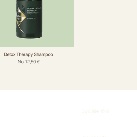
Detox Therapy Shampoo
Izpārdošanas cena
No
12,50 €
Sociālie tīkli
Instagram