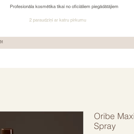
Profesionāla kosmētika tikai no oficiāliem piegādātājiem
2 paraudziņi ar katru pirkumu
Oribe Max
Spray