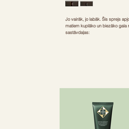
Jo vairāk, jo labāk. Šis sprejs a
matiem kuplāko un biezāko gala re
sastāvdaļas:
-
Oribe Signature Complex
- arbūz
matus no vides ietekmes un nodro
Ekstrakti aizsargā matus no boj
izraisītās kaitīgās ietekmes.
- Kopolimēri – ap katru matu izve
ārējā mitruma ietekmi, lai saglab
- Keratīna aminoskābes un citi ko
stiprina matus.
- Cetrimonija hlorīds - aizsargā m
- Daudzslāņu UV aizsardzības si
aizsardzību. Nesatur sāli. Nekait
matiem. UV aizsardzība.