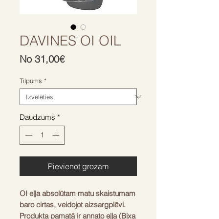
DAVINES OI OIL
Izpārdošanas
No
31,00€
cena
Tilpums
*
Daudzums
*
Pievienot grozam
OI eļļa absolūtam matu skaistumam
baro cirtas, veidojot aizsargplēvi.
Produkta pamatā ir annato eļļa (Bixa