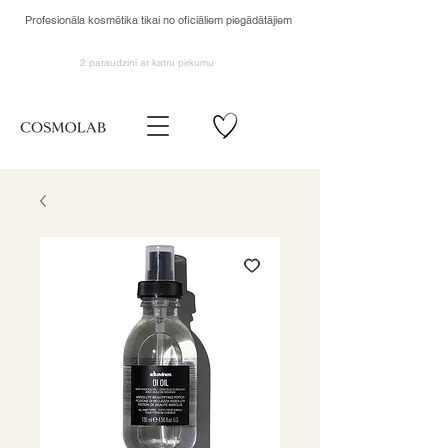
Profesionāla kosmētika tikai no oficiāliem piegādātājiem
2 paraudziņi ar katru pirkumu