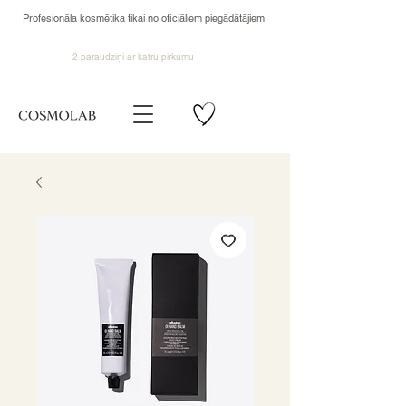
Profesionāla kosmētika tikai no oficiāliem piegādātājiem
2 paraudziņi ar katru pirkumu