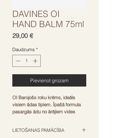
DAVINES OI
HAND BALM 75ml
Cena
29,00 €
Daudzums
*
Pievienot grozam
OI Barojošs roku krēms, ideāls 
visiem ādas tipiem. Īpašā formula 
pasargās ādu no ārējiem vides 
faktoriem – saules, vēja un 
aukstuma – nodrošinot ādas 
LIETOŠANAS PAMĀCĪBA
ilgstošu mitrināšanu. Krēmam ir dziļi 