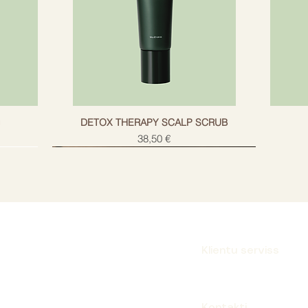
g
DETOX THERAPY SCALP SCRUB
Cena
38,50 €
Klientu serviss
Parakstīties
Kontakti