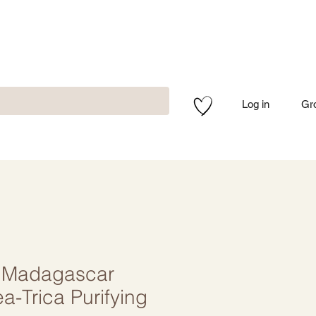
Log in
Gr
 Madagascar
ea-Trica Purifying