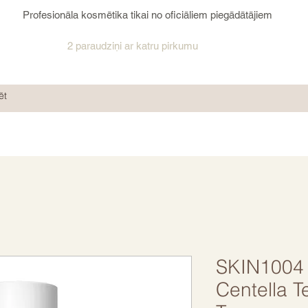
Profesionāla kosmētika tikai no oficiāliem piegādātājiem
2 paraudziņi ar katru pirkumu
SKIN1004
Centella T