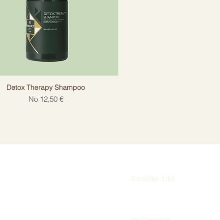
Detox Therapy Shampoo
Izpārdošanas cena
No
12,50 €
Sociālie tīkli
Instagram