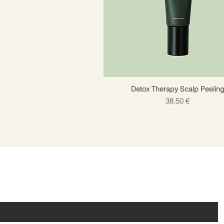
Detox Therapy Scalp Peelin
Cena
38,50 €
!