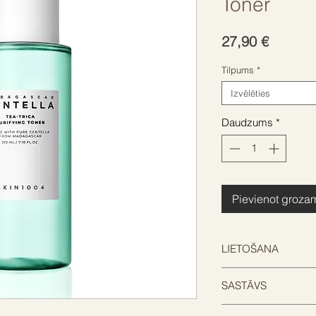
Toner
Cena
27,90 €
Tilpums
*
Izvēlēties
Daudzums
*
Pievienot groza
LIETOŠANA
Pēc attīrīšanas uzk
SASTĀVS
vates spilventiņa vai
Water, Chamaecypar