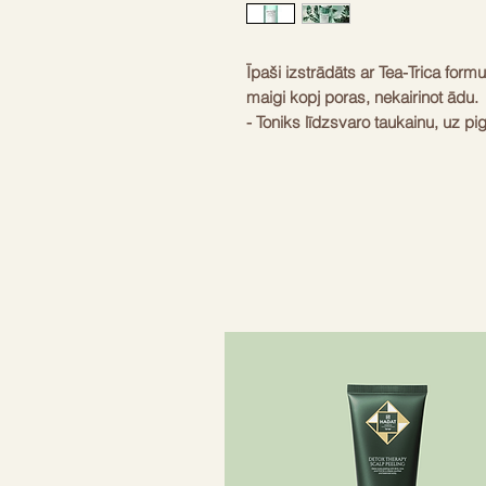
Īpaši izstrādāts ar Tea-Trica form
maigi kopj poras, nekairinot ādu. ‬‬‬
- Toniks līdzsvaro taukainu, uz p
ādas šūnas, lieko sebumu un net
– Satur priežu koka kompleksu un t
iekaisumus un infekcijas, savukārt
ādu
- Satur CS-Sebum Cleaner (HD), 
kompleksu sebuma kontrolei: lav
ekstraktu
- Satur BHA, sastāvdaļu, kas pal
aizsprostotas poras un atmirušās
tīru.
Nekomedogēns. Piemērots visiem ā
noslieci uz pinnēm
- Hipoalerģisks, piemērots visie