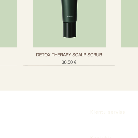
adības pults, USB vads (estimated): true
g
DETOX THERAPY SCALP SCRUB
Cena
38,50 €
Klientu serviss
Parakstīties
Kontakti