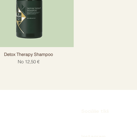
Detox Therapy Shampoo
Izpārdošanas cena
No
12,50 €
Sociālie tīkli
Instagram