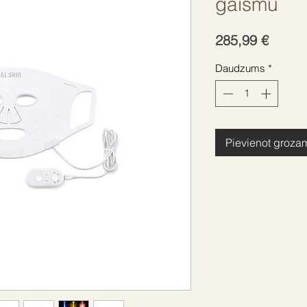
gaismu
Cena
285,99 €
Daudzums
*
Pievienot groza