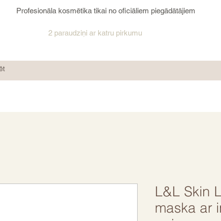
Profesionāla kosmētika tikai no oficiāliem piegādātājiem
2 paraudziņi ar katru pirkumu
L&L Skin 
maska ar i