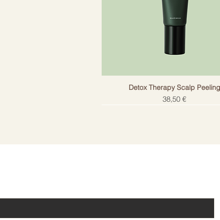
Komplektācija
LED maska, v
Detox Therapy Scalp Peelin
Cena
38,50 €
!