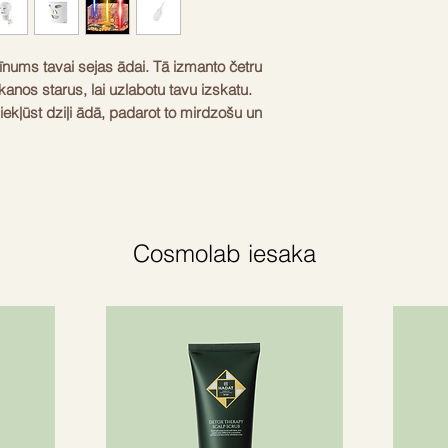
īnums tavai sejas ādai. Tā izmanto četru 
nos starus, lai uzlabotu tavu izskatu. 
ekļūst dziļi ādā, padarot to mirdzošu un 
i stimulē kolagēna veidošanos un uzlabo 
t stingrāka un vizuāli jaunāka jau pēc 
a palīdz mazināt arī rētas un dažādus 
 viegli lietojama un lieliski iekļaujas tavā 
. Izbaudi profesionālu salona procedūru 
Cosmolab iesaka
 dzeltena, jaukta
nie stari
 silikons un ABS (estimated): true
 (estimated): true
 dienā (estimated): true
ulācija un mikrocirkulācijas uzlabošana