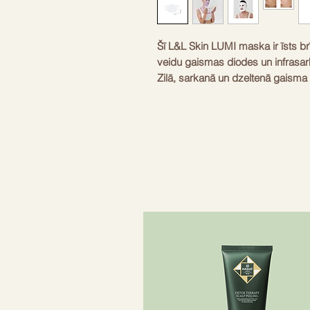
Šī L&L Skin LUMI maska ir īsts br
veidu gaismas diodes un infrasarka
Zilā, sarkanā un dzeltenā gaisma i
gludu. Infrasarkanie stari lielisk
asinsriti. Tu pamanīsi, ka āda kļūs
pirmajām lietošanas reizēm. Mask
iekaisumus, kas ir ļoti svarīgi. Tā ir
ikdienas skaistumkopšanas rutīnā
tieši savās mājās katru dienu.
Gaismas viļņu veidi
Zila, sarkana,
Tehnoloģija
NIR infrasarka
Materiāls
Medicīniskais
Svars
1.1 lb
Uzlādes veids
USB-C kabelis
Lietošanas laiks
10-20 minūtes
Iedarbība
Kolagēna stim