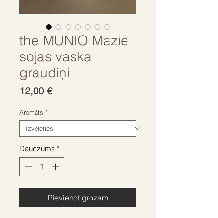
the MUNIO Mazie
sojas vaska
graudiņi
Cena
12,00 €
Aromāts
*
Daudzums
*
Pievienot grozam