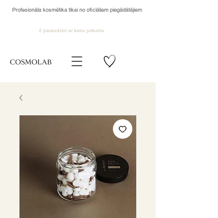
Profesionāla kosmētika tikai no oficiāliem piegādātājiem
2 paraudziņi ar katru pirkumu