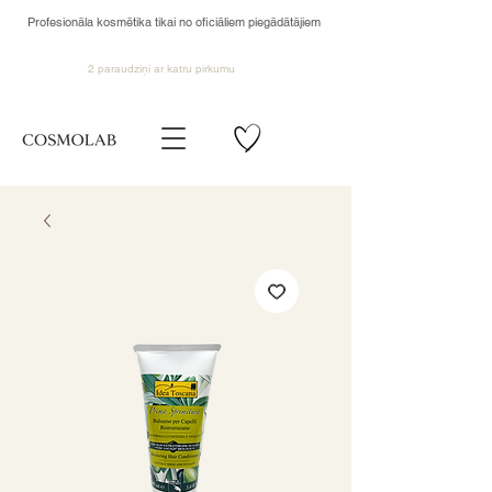
Profesionāla kosmētika tikai no oficiāliem piegādātājiem
2 paraudziņi ar katru pirkumu