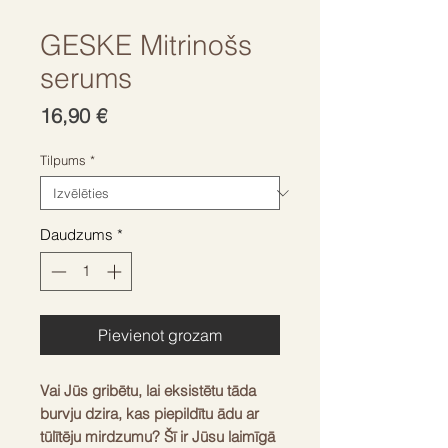
GESKE Mitrinošs
serums
Cena
16,90 €
Tilpums
*
Daudzums
*
Pievienot grozam
Vai Jūs gribētu, lai eksistētu tāda
burvju dzira, kas piepildītu ādu ar
tūlītēju mirdzumu? Šī ir Jūsu laimīgā