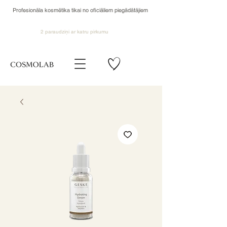
Profesionāla kosmētika tikai no oficiāliem piegādātājiem
2 paraudziņi ar katru pirkumu