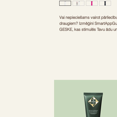
Vai nepieciešams vairot pārliecīb
draugiem? Izmēģini SmartAppGuid
GESKE, kas stimulēs Tavu ādu un 
mirdzošu. MicroNeedle Face Roller
rozā kvarca piederumiem ir ideāl
šādiem ādas kopšanas aspektiem:
tonizēšana - maisiņi zem acīm -
tik nepieciešamo atpūtu un izlīdz
Roller | 9 in 1. Vienkārši dodies
izmēģini enerģizējošā atvēsinošā r
stimulējošās mikroadatošanas se
ādu. MicroNeedle Face Roller | 9 i
Skin Scan & Personal Routine Guid
Tu varētu izmantot visas iespējas
Pulsation Technology atbrīvo ādu
Red Light Active Regeneration T
Cell Stimulation System ierosina