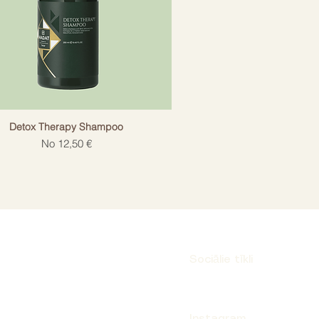
Detox Therapy Shampoo
Izpārdošanas cena
No
12,50 €
Sociālie tīkli
Instagram