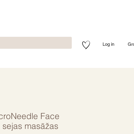
Log in
Gr
croNeedle Face
1 sejas masāžas