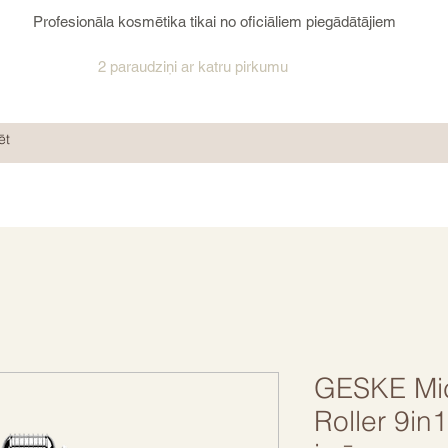
Profesionāla kosmētika tikai no oficiāliem piegādātājiem
2 paraudziņi ar katru pirkumu
GESKE Mi
Roller 9in