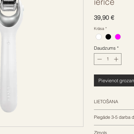
ierīce
Cena
39,90 €
Krāsa
*
Daudzums
*
Pievienot groza
LIETOŠANA
GESKE German Beaut
Piegāde 3-5 darba d
algoritms, ko darbin
tehnoloģija, analizē
Mēs centīsimies nos
ideāli piemērotas ti
Zīmols