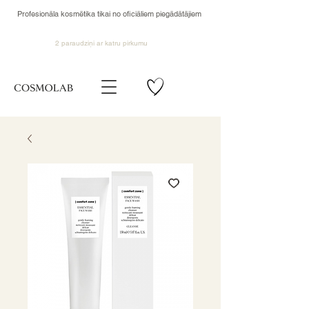
Profesionāla kosmētika tikai no oficiāliem piegādātājiem
2 paraudziņi ar katru pirkumu