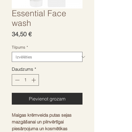
Essential Face
wash
Cena
34,50 €
Tilpums
*
Daudzums
*
Pievienot grozam
Maigas krēmveida putas sejas
mazgāšanai un pilnvērtīgai
piesārņojuma un kosmētikas