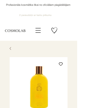
Profesionāla kosmētika tikai no oficiāliem piegādātājiem
2 paraudziņi ar katru pirkumu