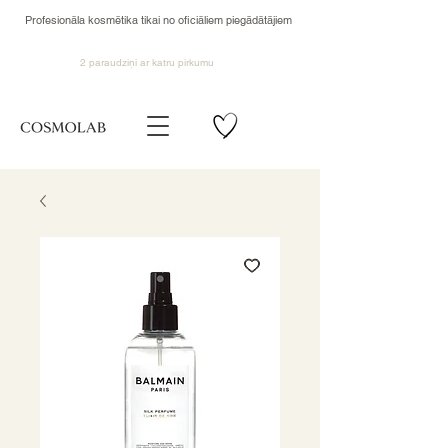
Profesionāla kosmētika tikai no oficiāliem piegādātājiem
2 paraudziņi ar katru pirkumu