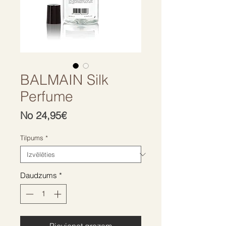
BALMAIN Silk
Perfume
Izpārdošanas
No
24,95€
cena
Tilpums
*
Daudzums
*
Pievienot grozam