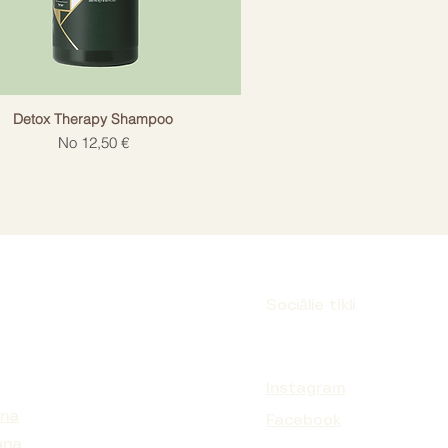
Detox Therapy Shampoo
Izpārdošanas cena
No
12,50 €
Sociālie tīkli
Instagram
ana
Facebook
ana