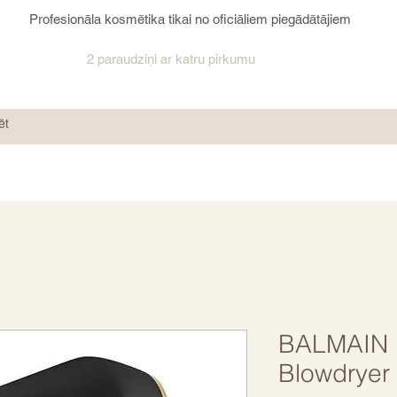
Profesionāla kosmētika tikai no oficiāliem piegādātājiem
2 paraudziņi ar katru pirkumu
BALMAIN P
Blowdryer