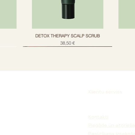
g
DETOX THERAPY SCALP SCRUB
Cena
38,50 €
Klientu serviss
Parakstīties
Kontakti
Piegāde un atgrieš
Pasūtījuma izsekoš