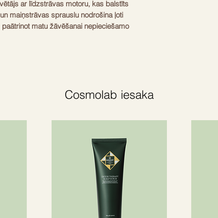
ētājs ar līdzstrāvas motoru, kas balstīts
 un maiņstrāvas sprauslu nodrošina ļoti
i paātrinot matu žāvēšanai nepieciešamo
tots ergonomisks, neslīdošs materiāls, kuru
apvienots ar Balmain greznajām pamatkrāsām,
s ar zelta elementiem.
vēto jonu tehnoloģiju, ražo miljoniem
Cosmolab iesaka
darbojas.
rāku kutikulas aizvēršanos žāvēšanas
iekšienē, vienlaikus novēršot loku
 un gludu apdari.
 maiņstrāvas rozete
ehnoloģija
zesēšanas funkcija
3m