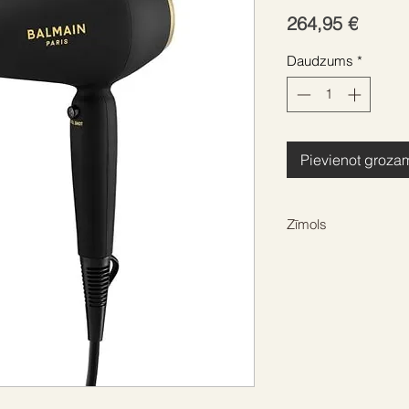
Cena
264,95 €
Daudzums
*
Pievienot groza
Zīmols
BALMAIN HAIR