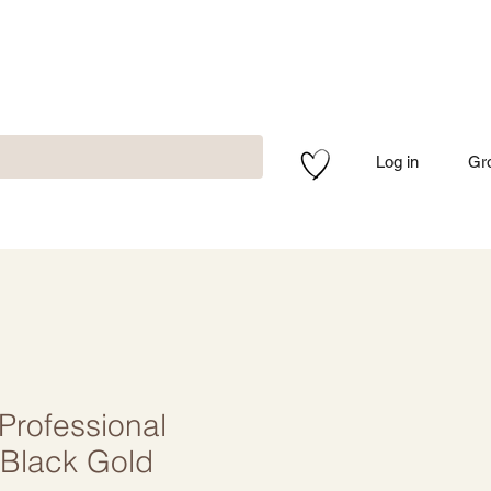
Log in
Gr
rofessional
 Black Gold