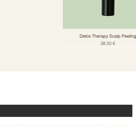
Detox Therapy Scalp Peelin
Cena
38,50 €
!
datu apstrādei saskaņā ar mūsu privātuma politiku.
Privatuma