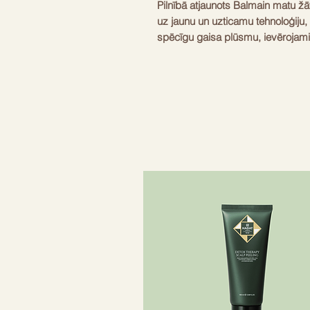
Pilnībā atjaunots Balmain matu žāv
uz jaunu un uzticamu tehnoloģiju,
spēcīgu gaisa plūsmu, ievērojam
laiku.
- Atjaunotajā ārējā dizainā izman
ir ērti turēt rokās. Tas viss ir 
kas ir spīdīgas un matētas melna
- Ģenerators, kas balstīts uz iebū
negatīvi lādētu jonu, kamēr mati 
- Jaunā tehnoloģija nodrošina āt
procesā, saglabājot mitrumu matu 
veidošanos un nodrošinot spīdīgu
Pilnībā atjaunots dizains
2100-2500W līdzstrāvas motors +
Pilnīgi atjaunināta iebūvētā jonu t
2 ātrumi, 3 temperatūras, ātras d
Zemāks trokšņa līmenis
Svars 447g
Kabeļa garums ar rotējošu galu 