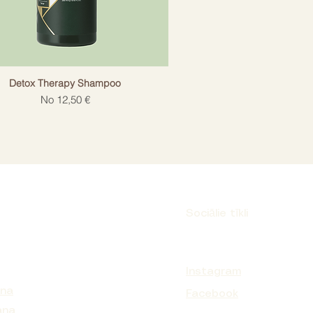
Detox Therapy Shampoo
Izpārdošanas cena
No
12,50 €
Sociālie tīkli
Instagram
ana
Facebook
ana