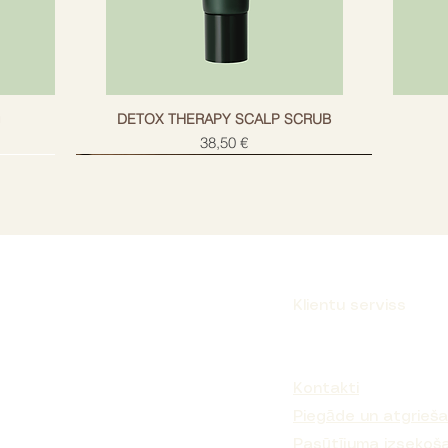
g
DETOX THERAPY SCALP SCRUB
Cena
38,50 €
Klientu serviss
Parakstīties
Kontakti
Piegāde un atgrieš
Pasūtījuma izsekoš