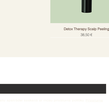
Detox Therapy Scalp Peelin
Cena
38,50 €
!
datu apstrādei saskaņā ar mūsu privātuma politiku.
Privatuma