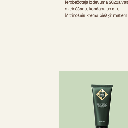
Ierobežotajā izdevumā 2022a va
mitrināšanu, kopšanu un stilu.
Mitrinošais krēms piešķir matiem 
un kopā ar tekstūras sāls aerosol
spīdīgu izskatu.
Visbeidzot, pabeidziet matus ar Li
matu sprādze, ko var ērti izmantot
vaļīgus matus.
• Ideāls veidošanas komplekts a
• Piešķir frizūrai apjomu un spīd
• Spēcīga un izturīga celulozes 
18K apzeltītu B emblēmu
Komplektā ietilpst produkti, kuru v
- Mitrinošs veidojošs krēms, 150 
- Teksturizējošais sāls aerosols, 
- Barrette M ar 18K apzeltītu logo