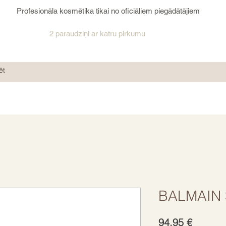
Profesionāla kosmētika tikai no oficiāliem piegādātājiem
2 paraudziņi ar katru pirkumu
BALMAIN 
Cena
94,95 €