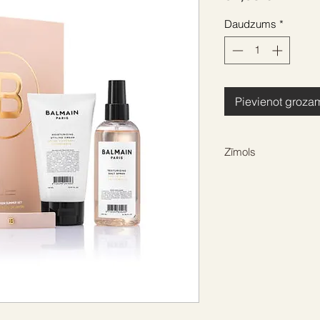
Daudzums
*
Pievienot groza
Zīmols
BALMAIN HAIR