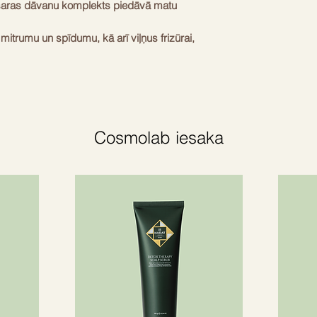
saras dāvanu komplekts piedāvā matu
mitrumu un spīdumu, kā arī viļņus frizūrai,
u rada piekrastes apjomu, nekārtīgu un
mited Edition Hair Barrette. Šī ir iespaidīga
, lai izveidotu pusi uz augšu un pusi
Cosmolab iesaka
r piederumu
umu
acetāta matu sprādze ar Balmain ikonisko
ērtība ir:
ml.
200ml.
tipu