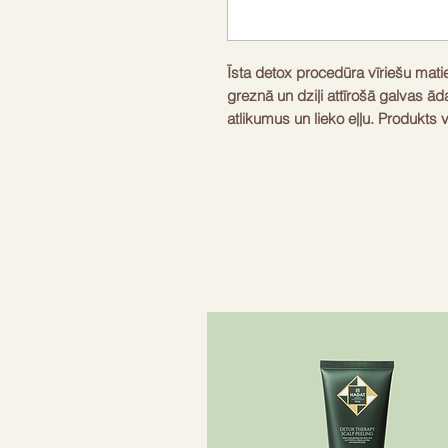
Īsta detox procedūra vīriešu matie
greznā un dziļi attīrošā galvas ā
atlikumus un lieko eļļu. Produkts
asinsriti, vienlaikus nolobējot gal
Bagātināts ar intensīvu austrum
aromātu.
Greznā vīriešu preču kolekcija ir 
Kolekcijas produkti ir bagātināti 
Homme produktiem ir intensīvs a
bergamotes uzmundrinošo citron
aspektu.
Lietošana: Uzklājiet produktu TIKA
izklājiet to pa mitru galvas ādu. M
galvas ādu. Izskalot.
Piemērots arī sievietēm!