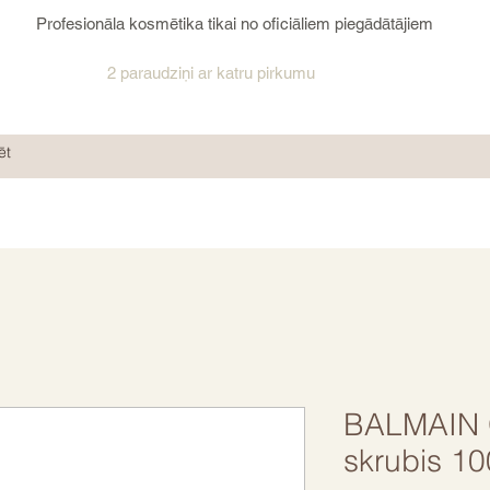
Profesionāla kosmētika tikai no oficiāliem piegādātājiem
2 paraudziņi ar katru pirkumu
BALMAIN 
skrubis 1