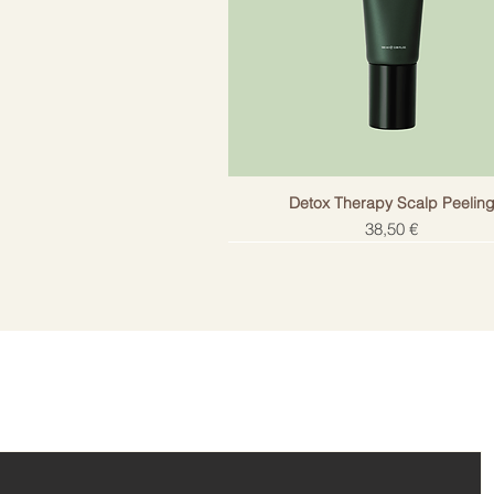
Detox Therapy Scalp Peelin
Cena
38,50 €
!