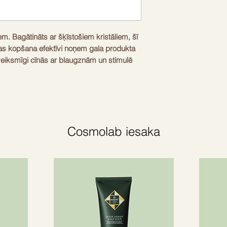
m. Bagātināts ar šķīstošiem kristāliem, šī
das kopšana efektīvi noņem gala produkta
 veiksmīgi cīnās ar blaugznām un stimulē
vas ādu, padarot to mīkstu un atdzīvinātu.
niecisku, koksnes Balmain Homme
izstrādāta ikdienas kopšanas rutīnai.
ar ekskluzīvu vīrišķīgu aromātu. Balmain
Cosmolab iesaka
ustrumniecisks aromāts, kas apvieno
a svaigumu ar sausa sandalkoka koksnes
I uz pirkstu galiem un ar pirkstu galiem
asējiet ar apļveida kustībām, lai nolobītu