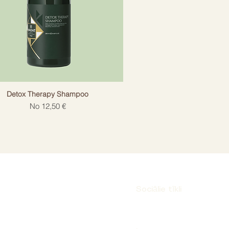
Detox Therapy Shampoo
Izpārdošanas cena
No
12,50 €
Sociālie tīkli