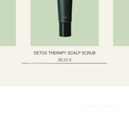
g
DETOX THERAPY SCALP SCRUB
Cena
38,50 €
Klientu serviss
Parakstīties