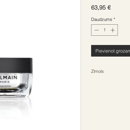
Cena
63,95 €
Daudzums
*
Pievienot groza
Zīmols
BALMAIN HAIR