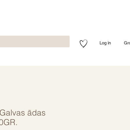
Log in
Gr
Galvas ādas
00GR.