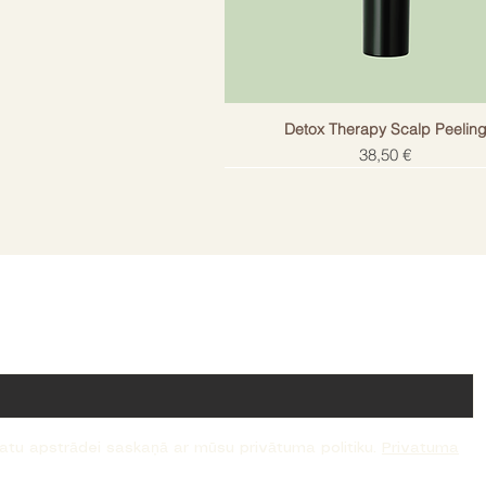
Detox Therapy Scalp Peelin
Cena
38,50 €
!
datu apstrādei saskaņā ar mūsu privātuma politiku.
Privatuma