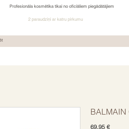
Profesionāla kosmētika tikai no oficiāliem piegādātājiem
2 paraudziņi ar katru pirkumu
BALMAIN 
Cena
69,95 €