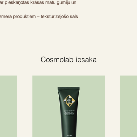
r pieskaņotas krāsas matu gumiju un
mēra produktiem – teksturizējošo sāls
un leave-in kondicionieri, kā arī samta matu
kārtojuma veidošana, atrodoties ceļā.
s mājās vai ceļojumā, ir svarīgi aizsargāt
e-in kondicionieri ar argana mitrinošo
īksti. Kad vēlaties iegūt pludmalei gatavu
Cosmolab iesaka
ošo sāls spreju uz matu saknēm un
ray 50ml travel – 12,95€
ing Spray 50ml travel – 12,95€
ravel – 12,95€