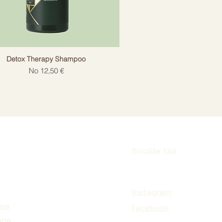
Detox Therapy Shampoo
Izpārdošanas cena
No
12,50 €
Sociālie tīkli
Instagram
ana
Facebook
ana