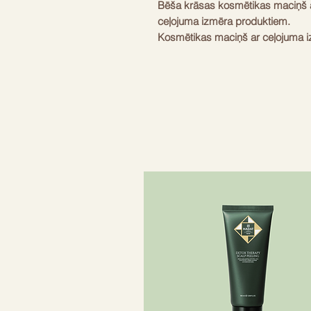
Bēša krāsas kosmētikas maciņš a
ceļojuma izmēra produktiem.
Kosmētikas maciņš ar ceļojuma iz
spreju, argana mitrinošo eliksīru 
gumiju. Lieliski produkti matu sa
Neatkarīgi no tā, vai tas atrodatie
un atjaunot matus. Apvienojot leav
eliksīru, mati jūtas mitrināti un m
izskatu, izsmidziniet teksturizēj
iestrādājiet to matos.
Komplektā ietilpst:
– Balmain Hair Texturizing Salt Sp
– Balmain Hair Leave-in Condition
– Balmain Hair Argan Elixir 20ml t
– matu gumija – 44,94€
– kosmētikas soma – 19,95€