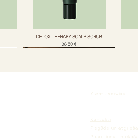
g
DETOX THERAPY SCALP SCRUB
Cena
38,50 €
Klientu serviss
Parakstīties
Kontakti
Piegāde un atgrieš
Pasūtījuma izsekoš