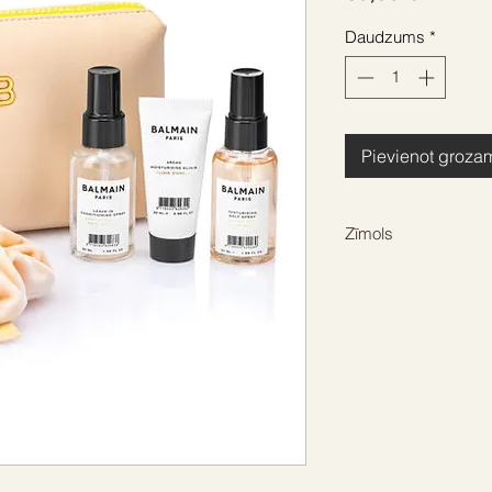
Daudzums
*
Pievienot groza
Zīmols
BALMAIN HAIR