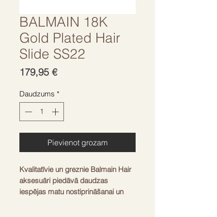
BALMAIN 18K
Gold Plated Hair
Slide SS22
Cena
179,95 €
Daudzums
*
Pievienot grozam
Kvalitatīvie un greznie Balmain Hair
aksesuāri piedāvā daudzas
iespējas matu nostiprināšanai un
apvienošanai.
18K apzeltīts