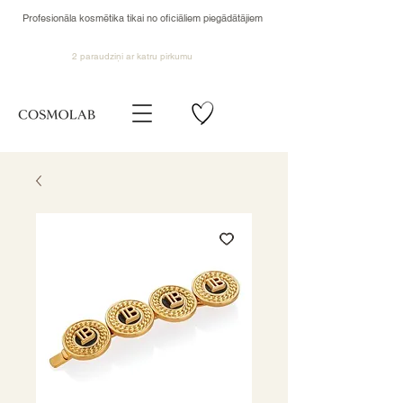
Profesionāla kosmētika tikai no oficiāliem piegādātājiem
2 paraudziņi ar katru pirkumu