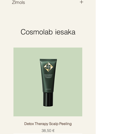
Zīmols
Augstākā modes lieta
Izturīgs
BALMAIN HAIR
Ideāli piemērots jebkuram matu
tipam
Cosmolab iesaka
Detox Therapy Scalp Peeling
Cena
38,50 €