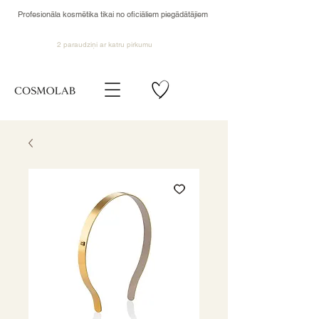
Profesionāla kosmētika tikai no oficiāliem piegādātājiem
2 paraudziņi ar katru pirkumu