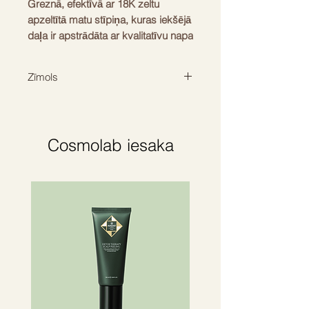
Greznā, efektīvā ar 18K zeltu
apzeltītā matu stīpiņa, kuras iekšējā
daļa ir apstrādāta ar kvalitatīvu napa
ādu. Šī matu stīpiņa piešķirs frizūrai
elegantu un neaizmirstamu izskatu.
Zīmols
Komplektā iekļauts pulēšanas
audums, lai aksesuārs būtu ideālā
BALMAIN HAIR
stāvoklī.
Cosmolab iesaka