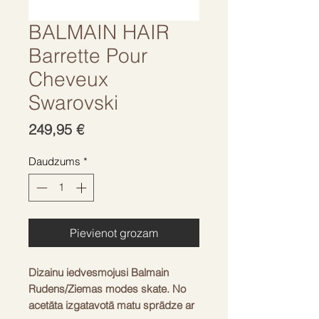
BALMAIN HAIR
Barrette Pour
Cheveux
Swarovski
Cena
249,95 €
Daudzums
*
Pievienot grozam
Dizainu iedvesmojusi Balmain
Rudens/Ziemas modes skate. No
acetāta izgatavotā matu sprādze ar