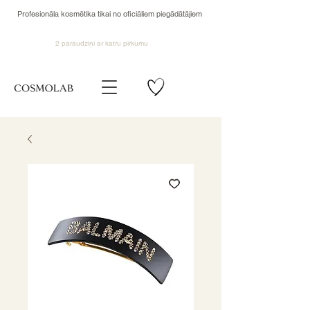
Profesionāla kosmētika tikai no oficiāliem piegādātājiem
2 paraudziņi ar katru pirkumu