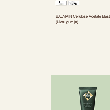
BALMAIN Cellulose Acetate Elas
(Matu gumija)
Elastique pour cheveux White. Mat
ar Balmain raksturīgo 18K apzeltīt
elastīgais materiāls ir hipoalerģ
Piemērota jebkuram pasākumam un s
ierastajai zirgastei.
- Augstas kvalitātes, rokām dari
- Ar 18K apzeltītu "B" logotipu
- Lieliski piemērots zirgastēm
Iedvesmojoties no Balmain bagā
paļaujoties tikai uz labākajiem m
Paris Hair Couture radīja “Les 
līniju. Kolekcijas “Les Accessoire