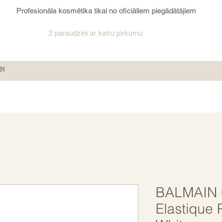
Profesionāla kosmētika tikai no oficiāliem piegādātājiem
2 paraudziņi ar katru pirkumu
BALMAIN C
Elastique