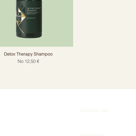
Detox Therapy Shampoo
Izpārdošanas cena
No
12,50 €
Sociālie tīkli
Instagram