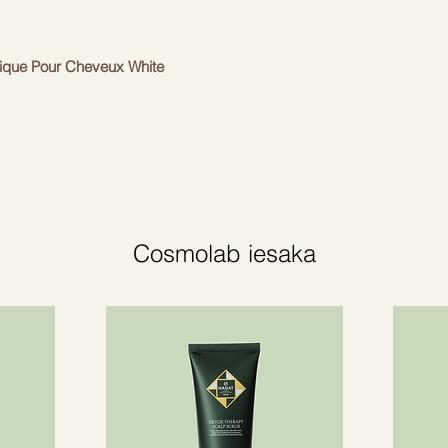
tique Pour Cheveux White
u gumija izgatavota no izturīga materiāla
u “B” logotipu. Īpaši spēcīgais, taču
isks un maigs matiem un galvas ādai.
ituācijai. Piešķir tūlītēju eleganci
Cosmolab iesaka
nāta matu gumija
tīgā modes nama mantojuma un
ateriāliem, amatniekiem un dizainu, Balmain
Accessoires” — luksusa matu aksesuāru
s” matu aksesuāri ir pilnībā roku darbs,