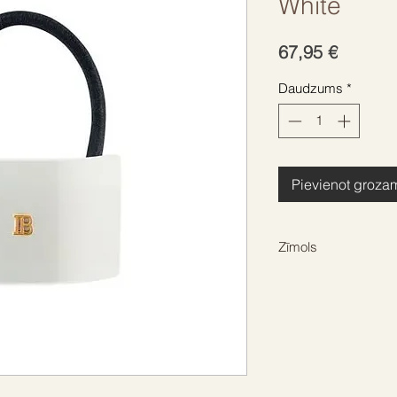
White
Cena
67,95 €
Daudzums
*
Pievienot groza
Zīmols
BALMAIN HAIR