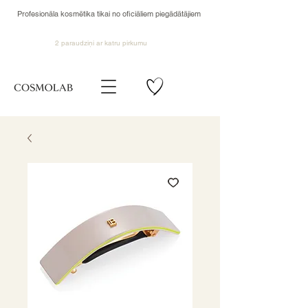
Profesionāla kosmētika tikai no oficiāliem piegādātājiem
2 paraudziņi ar katru pirkumu