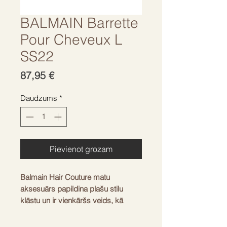
BALMAIN Barrette
Pour Cheveux L
SS22
Cena
87,95 €
Daudzums
*
Pievienot grozam
Balmain Hair Couture matu
aksesuārs papildina plašu stilu
klāstu un ir vienkāršs veids, kā
padarīt savu izskatu greznāku.
Izveido puspiestiprinātu - pusatvērtu