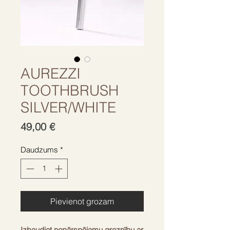
AUREZZI
TOOTHBRUSH
SILVER/WHITE
Cena
49,00 €
Daudzums
*
Pievienot grozam
Izbaudiet nepārspējamu greznību ar