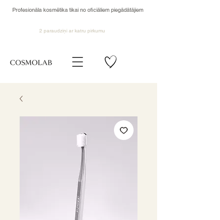
Profesionāla kosmētika tikai no oficiāliem piegādātājiem
2 paraudziņi ar katru pirkumu