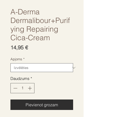
A-Derma
Dermalibour+Purif
ying Repairing
Cica-Cream
Cena
14,95 €
Apjoms
*
Daudzums
*
Pievienot grozam