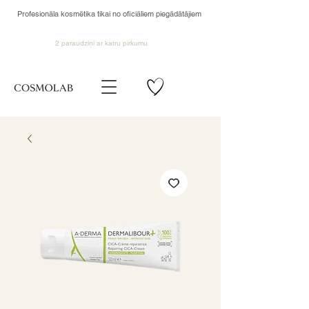
Profesionāla kosmētika tikai no oficiāliem piegādātājiem
2 paraudziņi ar katru pirkumu