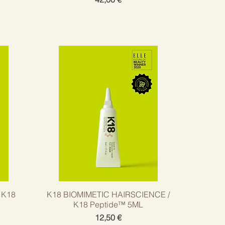
 K18
K18 BIOMIMETIC HAIRSCIENCE /
K18 Peptide™ 5ML
Cena
12,50 €