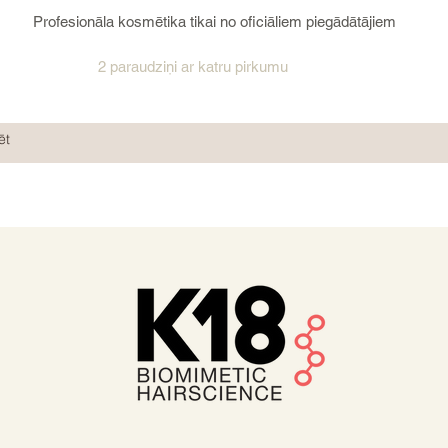
Profesionāla kosmētika tikai no oficiāliem piegādātājiem
2 paraudziņi ar katru pirkumu