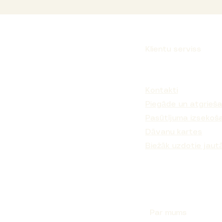
Klientu serviss
Parakstīties
Kontakti
Piegāde un atgrieš
Pasūtījuma izsekoš
Dāvanu kartes
Biežāk uzdotie jaut
Par mums