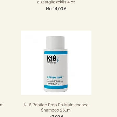
aizsarglīdzeklis 4 oz
Izpārdošanas cena
No
14,00 €
0ml
K18 Peptide Prep Ph-Maintenance
Shampoo 250ml
Cena
42,00 €