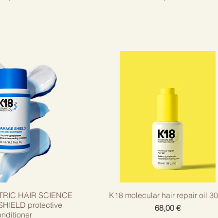
TRIC HAIR SCIENCE
K18 molecular hair repair oil 3
IELD protective
Cena
68,00 €
nditioner