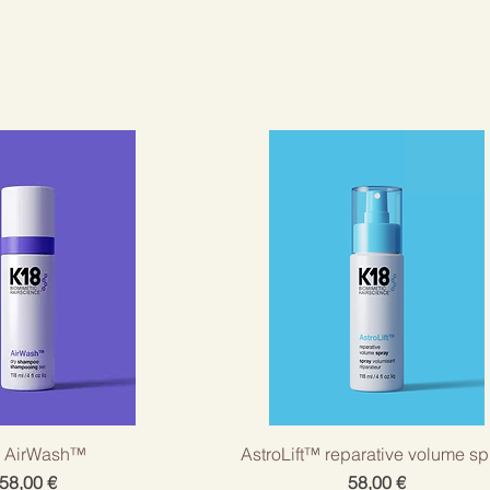
 AirWash™
AstroLift™ reparative volume sp
Cena
Cena
58,00 €
58,00 €