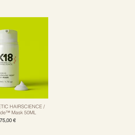
TIC HAIRSCIENCE /
ide™ Mask 50ML
Cena
75,00 €