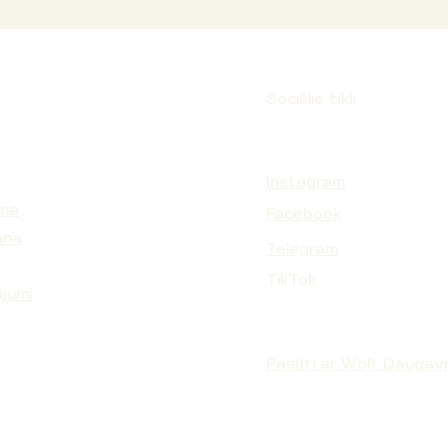
Sociālie tīkli
Instagram
ana
Facebook
ana
Telegram
TikTok
ājumi
Pasūti ar Wolt Daugavp