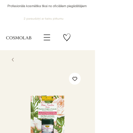
Profesionāla kosmētika tikai no oficiāliem piegādātājiem
2 paraudziņi ar katru pirkumu