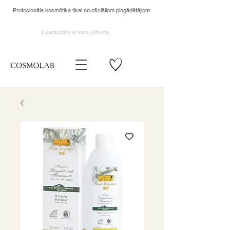
Profesionāla kosmētika tikai no oficiāliem piegādātājiem
2 paraudziņi ar katru pirkumu