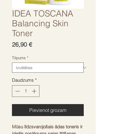
IDEA TOSCANA
Balancing Skin
Toner
Cena
26,90 €
Tilpums
*
Daudzums
*
Pievienot grozam
Mūsu līdzsvarojošais ādas toneris ir
ideāls noslēgums sejas tīrīšanas